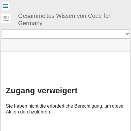
Benutzer-
Werkzeuge
Gesammeltes Wissen von Code for
Germany
Werkzeuge
Navigationsmenüs
Seitenstatus
Seiten-
und
Werkzeuge
Suche
M
e
t
a
Zugang verweigert
i
n
f
Sie haben nicht die erforderliche Berechtigung, um diese
o
Aktion durchzuführen.
r
m
a
t