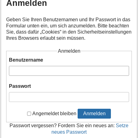
Anmelden
i
o
n
Geben Sie Ihren Benutzernamen und Ihr Passwort in das
e
Formular unten ein, um sich anzumelden. Bitte beachten
n
Sie, dass dafür „Cookies“ in den Sicherheitseinstellungen
z
Ihres Browsers erlaubt sein müssen.
u
r
S
Anmelden
e
Benutzername
i
t
e
Passwort
Angemeldet bleiben
Anmelden
Passwort vergessen? Fordern Sie ein neues an:
Setze
neues Passwort